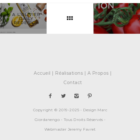
A L’OLIVIER
A L’OLIVIER
DAILY
1822
REDESIGN
Accueil
Réalisations
A Propos
Contact
Copyright © 2019-2025 - Design Marc
Giordanengo - Tous Droits Réservés -
Webmaster Jeremy Favret